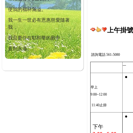
使我的福杯滿溢。
我一生一世必有恩惠慈愛隨著
我，
上午掛號截
我且要住在耶和華的殿中，
直到永遠。
諮詢電話:561-5080
一
●
早上
9:00~12:00
11:40止掛
●
下午