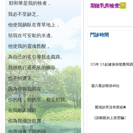
耶和華是我的牧者，
迄今已篩檢出1700位乳癌患者,提醒您定期做乳房檢查!
我必不至缺乏。
他使我躺臥在青草地上，
門診時間
領我在可安歇的水邊。
他使我的靈魂甦醒，
為自己的名引導我走義路。
115年 1/1起健保掛號費用
我雖然行過死蔭的幽谷，
也不怕遭害。
週六看診限掛40位
因為你與我同在，
你的杖，你的竿，都安慰我。
麗池診所沒有群組❌
在我敵人面前，
《請鄉親勿上當受騙》
你為我擺設筵席；
你用油膏了我的頭，