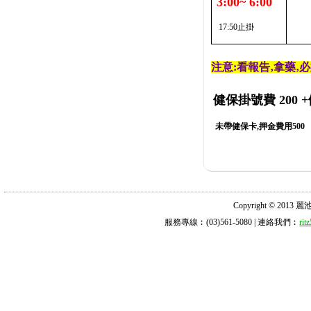
3:00~ 6:00
17:50止掛
注意:看報告‚拿藥‚
健保掛號費 200
+
未帶健保卡,押金費用500
Copyright © 2013 麗池診所
服務專線︰(03)561-5080 | 連絡我們︰
ri