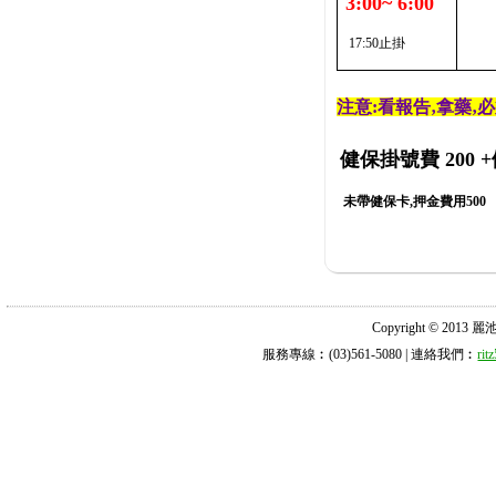
3:00~ 6:00
17:50止掛
注意:看報告‚拿藥‚
健保掛號費 200
+
未帶健保卡,押金費用500
Copyright © 2013 麗池診所
服務專線︰(03)561-5080 | 連絡我們︰
ri