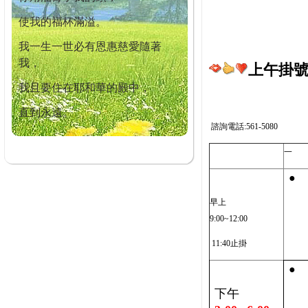
使我的福杯滿溢。
我一生一世必有恩惠慈愛隨著
我，
上午掛號截
我且要住在耶和華的殿中，
直到永遠。
諮詢電話:561-5080
一
●
早上
9:00~12:00
11:40止掛
●
下午