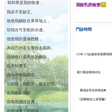
耶和華是我的牧者，
迄今已篩檢出1700位乳癌患者,提醒您定期做乳房檢查!
我必不至缺乏。
他使我躺臥在青草地上，
門診時間
領我在可安歇的水邊。
他使我的靈魂甦醒，
為自己的名引導我走義路。
115年 1/1起健保掛號費用
我雖然行過死蔭的幽谷，
也不怕遭害。
週六看診限掛40位
因為你與我同在，
你的杖，你的竿，都安慰我。
麗池診所沒有群組❌
在我敵人面前，
《請鄉親勿上當受騙》
你為我擺設筵席；
你用油膏了我的頭，