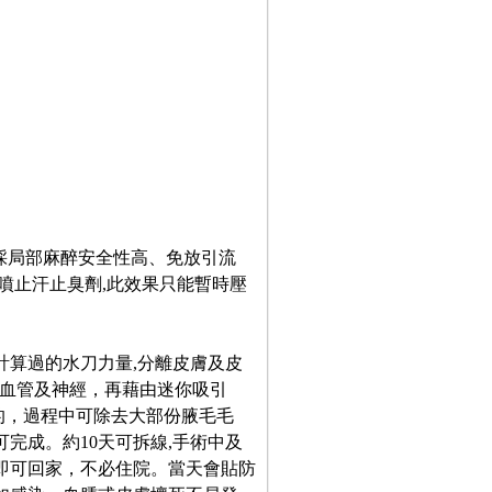
、採局部麻醉安全性高、免放引流
天噴止汗止臭劑,此效果只能暫時壓
計算過的水刀力量,分離皮膚及皮
及血管及神經，再藉由迷你吸引
的，過程中可除去大部份腋毛毛
可完成。約10天可拆線,手術中及
後即可回家，不必住院。當天會貼防