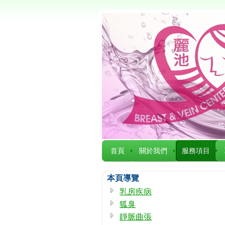
首頁
關於我們
服務項目
本頁導覽
乳房疾病
狐臭
靜脈曲張