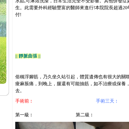
水貼,可淋浴洗澡，日常生活完全不受影響。其他併發症
生。此需要外科經驗豐富的醫師來進行!本院院長超過20
付!
|| 靜脈曲張 ||
俗稱浮腳筋，乃久坐久站引起，體質遺傳也有很大的關
痠麻脹痛，到晚上，腿還有可能抽筋，如不治療或保養
去。
手術前︰
手術三天︰
第一級︰
第二級︰