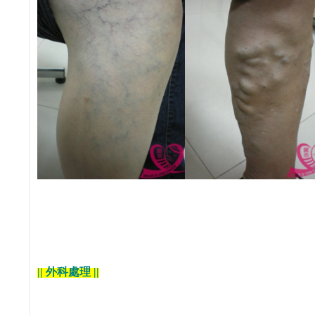
|| 外科處理 ||