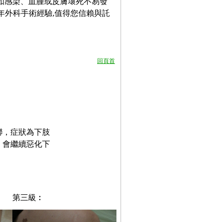
如感染、血腫或皮膚壞死不易發
年外科手術經驗,值得您信賴與託
回頁首
聯，症狀為下肢
，會繼續惡化下
第三級︰