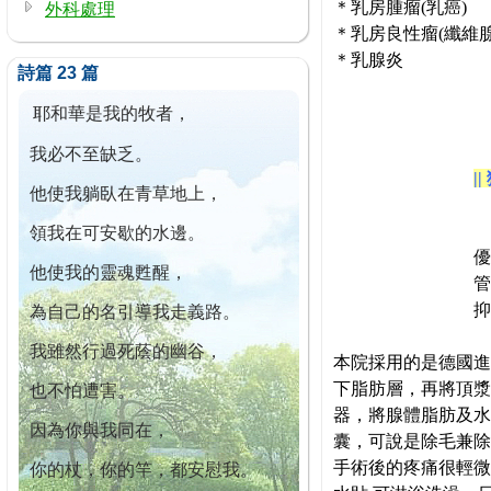
＊乳房腫瘤(乳癌)
外科處理
＊乳房良性瘤(纖維
＊乳腺炎
詩篇 23 篇
耶和華是我的牧者，
我必不至缺乏。
||
他使我躺臥在青草地上，
領我在可安歇的水邊。
優
他使我的靈魂甦醒，
管
抑
為自己的名引導我走義路。
我雖然行過死蔭的幽谷，
本院採用的是德國進
下脂肪層，再將頂漿
也不怕遭害。
器，將腺體脂肪及水
因為你與我同在，
囊，可說是除毛兼除
手術後的疼痛很輕微
你的杖，你的竿，都安慰我。