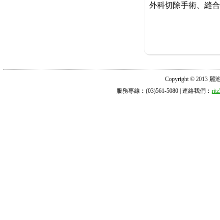
外科切除手術、縫合
Copyright © 2013 麗池診所
服務專線︰(03)561-5080 | 連絡我們︰
ri