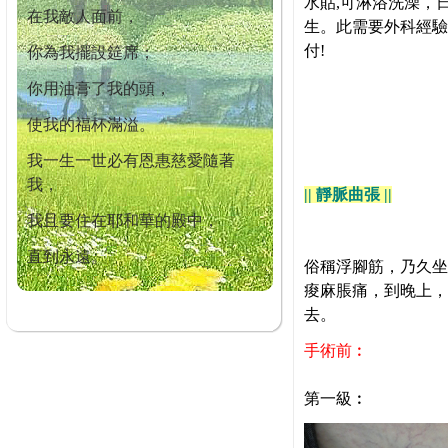
水貼,可淋浴洗澡，
在我敵人面前，
生。此需要外科經驗
付!
你為我擺設筵席；
你用油膏了我的頭，
使我的福杯滿溢。
我一生一世必有恩惠慈愛隨著
我，
|| 靜脈曲張 ||
我且要住在耶和華的殿中，
直到永遠。
俗稱浮腳筋，乃久坐
痠麻脹痛，到晚上，
去。
手術前︰
第一級︰