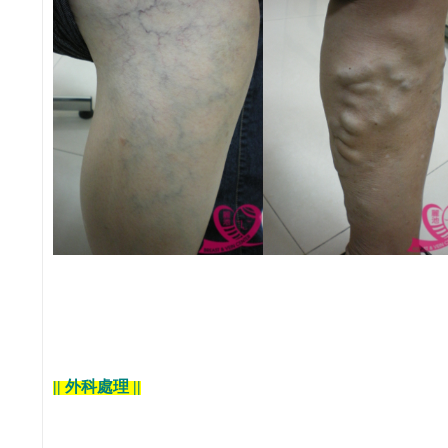
|| 外科處理 ||