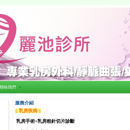
聯絡我們
服務介紹
|| 乳房疾病 ||
乳房
手術+乳房粗針切片診斷