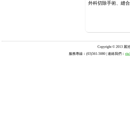
外科切除手術、縫合
Copyright © 2013 麗池診所
服務專線︰(03)561-5080 | 連絡我們︰
ri