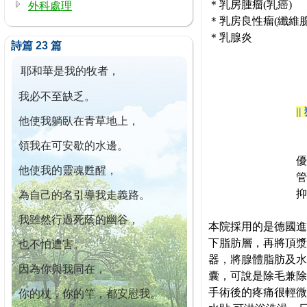
＊乳房腫瘤(乳癌)
外科處理
＊乳房良性瘤(纖維
＊乳腺炎
詩篇 23 篇
耶和華是我的牧者，
我必不至缺乏。
||
他使我躺臥在青草地上，
領我在可安歇的水邊。
優
他使我的靈魂甦醒，
管
抑
為自己的名引導我走義路。
我雖然行過死蔭的幽谷，
本院採用的是德國進
下脂肪層，再將頂漿
也不怕遭害。
器，將腺體脂肪及水
因為你與我同在，
囊，可說是除毛兼除
手術後的疼痛很輕微
你的杖，你的竿，都安慰我。