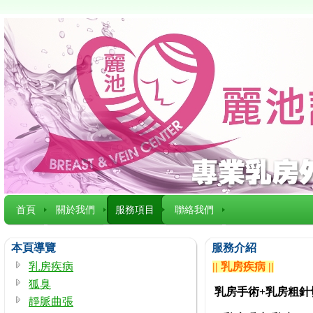
首頁
關於我們
服務項目
聯絡我們
本頁導覽
服務介紹
乳房疾病
|| 乳房疾病 ||
狐臭
乳房
手術+乳房粗針
靜脈曲張