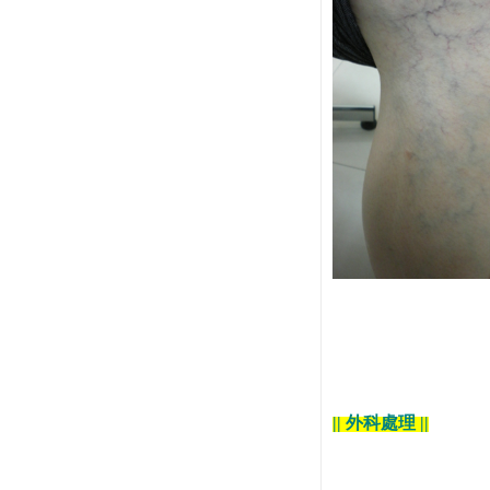
|| 外科處理 ||