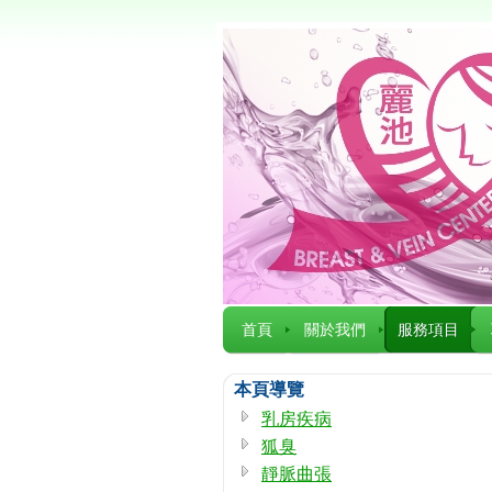
首頁
關於我們
服務項目
本頁導覽
乳房疾病
狐臭
靜脈曲張