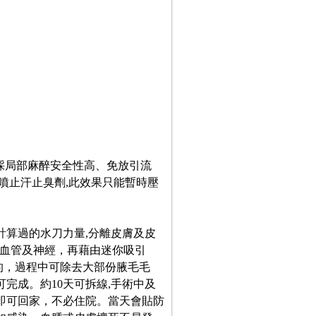
、採局部麻醉安全性高、免放引流
天噴止汗止臭劑,此效果只能暫時壓
計算過的水刀力量,分離皮膚及皮
及血管及神經，再藉由迷你吸引
的，過程中可除去大部份腋毛毛
可完成。約10天可拆線,手術中及
後即可回家，不必住院。當天會貼防