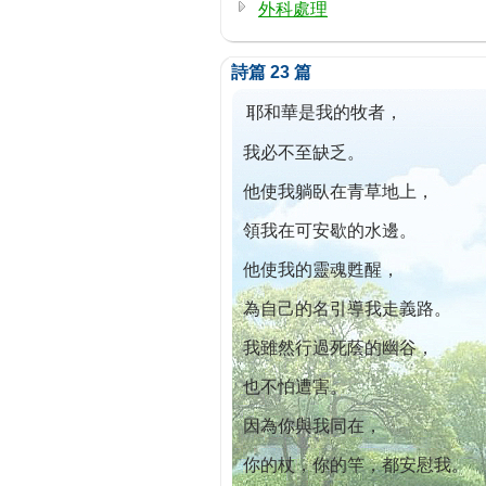
外科處理
詩篇 23 篇
耶和華是我的牧者，
我必不至缺乏。
他使我躺臥在青草地上，
領我在可安歇的水邊。
他使我的靈魂甦醒，
為自己的名引導我走義路。
我雖然行過死蔭的幽谷，
也不怕遭害。
因為你與我同在，
你的杖，你的竿，都安慰我。