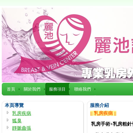
首頁
關於我們
服務項目
聯絡我們
本頁導覽
服務介紹
乳房疾病
|| 乳房疾病 ||
狐臭
乳房
手術+乳房粗針
靜脈曲張