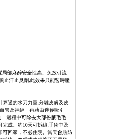
、採局部麻醉安全性高、免放引流
天噴止汗止臭劑,此效果只能暫時壓
計算過的水刀力量,分離皮膚及皮
及血管及神經，再藉由迷你吸引
的，過程中可除去大部份腋毛毛
可完成。約10天可拆線,手術中及
後即可回家，不必住院。當天會貼防