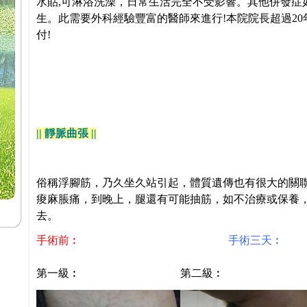
水貼,可淋浴洗澡，日常生活完全不受影響。其他併發症
生。此需要外科經驗豐富的醫師來進行!本院院長超過20
付!
|| 靜脈曲張 ||
俗稱浮腳筋，乃久坐久站引起，體質遺傳也有很大的關
痠麻脹痛，到晚上，腿還有可能抽筋，如不治療或保養
去。
手術前︰
手術三天︰
第一級︰
第二級︰