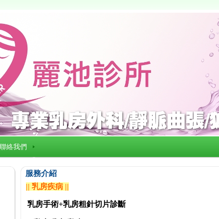
聯絡我們
服務介紹
|| 乳房疾病 ||
乳房
手術+乳房粗針切片診斷