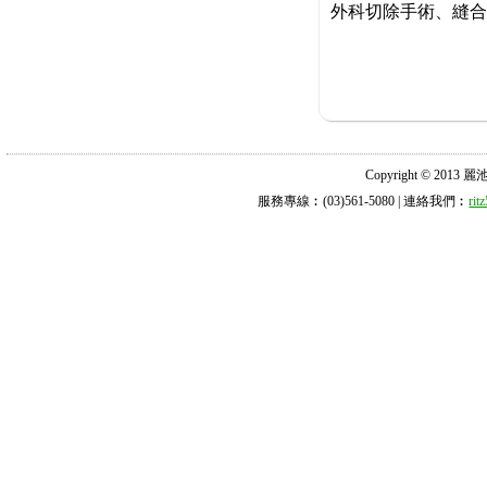
外科切除手術、縫合
Copyright © 2013 麗池診所
服務專線︰(03)561-5080 | 連絡我們︰
ri