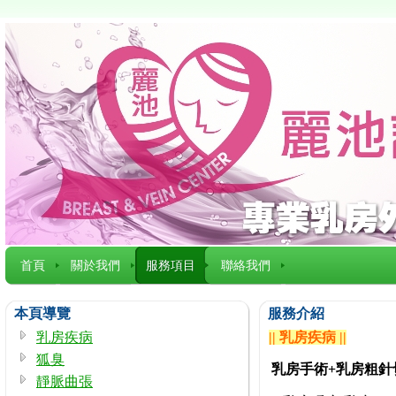
首頁
關於我們
服務項目
聯絡我們
本頁導覽
服務介紹
乳房疾病
|| 乳房疾病 ||
狐臭
乳房
手術+乳房粗針
靜脈曲張