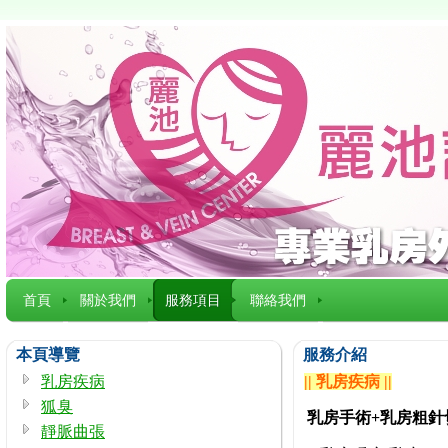
首頁
關於我們
服務項目
聯絡我們
本頁導覽
服務介紹
乳房疾病
|| 乳房疾病 ||
狐臭
乳房
手術+乳房粗針
靜脈曲張