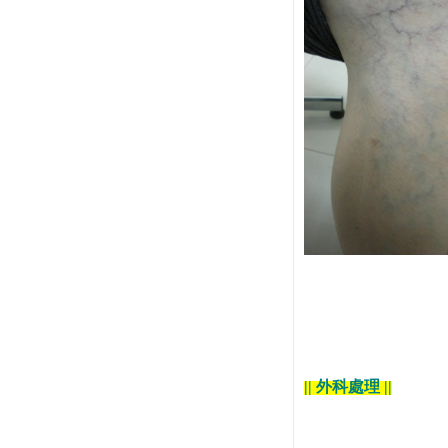
|| 外科處理 ||