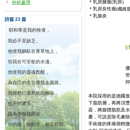
＊乳房腫瘤(乳癌)
外科處理
＊乳房良性瘤(纖維
＊乳腺炎
詩篇 23 篇
耶和華是我的牧者，
我必不至缺乏。
||
他使我躺臥在青草地上，
領我在可安歇的水邊。
優
他使我的靈魂甦醒，
管
抑
為自己的名引導我走義路。
我雖然行過死蔭的幽谷，
本院採用的是德國進
下脂肪層，再將頂漿
也不怕遭害。
器，將腺體脂肪及水
因為你與我同在，
囊，可說是除毛兼除
手術後的疼痛很輕微
你的杖，你的竿，都安慰我。