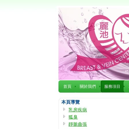
首頁
關於我們
服務項目
本頁導覽
乳房疾病
狐臭
靜脈曲張