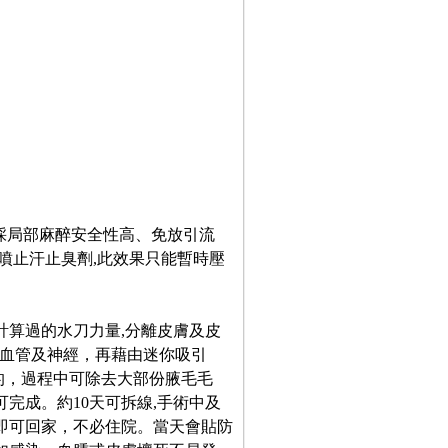
、採局部麻醉安全性高、免放引流
天噴止汗止臭劑,此效果只能暫時壓
計算過的水刀力量,分離皮膚及皮
及血管及神經，再藉由迷你吸引
的，過程中可除去大部份腋毛毛
可完成。約10天可拆線,手術中及
後即可回家，不必住院。當天會貼防