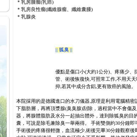
＊乳房腫瘤(乳癌)
＊乳房良性瘤(纖維腺瘤、纖維囊腫)
＊乳腺炎
|| 狐臭 ||
優點是傷口小(大約1公分)、疼痛少
管、術後恢復快,可照常工作,不用天
抑,若其中成分含鋁,更有致癌的風險。
本院採用的是德國進口的水刀儀器,原理是利用電腦精密
下脂肪層，再將頂漿腺(臭臭腺)刮除，過程當中不會傷
器，將腺體脂肪及水分一起抽出體外，達到除狐臭的目
囊，可說是除毛兼除臭一舉兩得。 手術雙側約30分鐘即
手術後的疼痛很輕微，血流極少,術後完畢30分鐘觀察