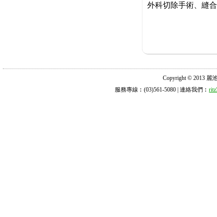
外科切除手術、縫合
Copyright © 2013 麗池診所
服務專線︰(03)561-5080 | 連絡我們︰
ri