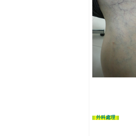
|| 外科處理 ||