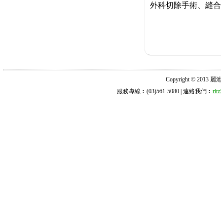
外科切除手術、縫合
Copyright © 2013 麗池診所
服務專線︰(03)561-5080 | 連絡我們︰
ri