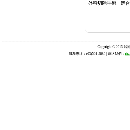
外科切除手術、縫合
Copyright © 2013 麗池診所
服務專線︰(03)561-5080 | 連絡我們︰
ri