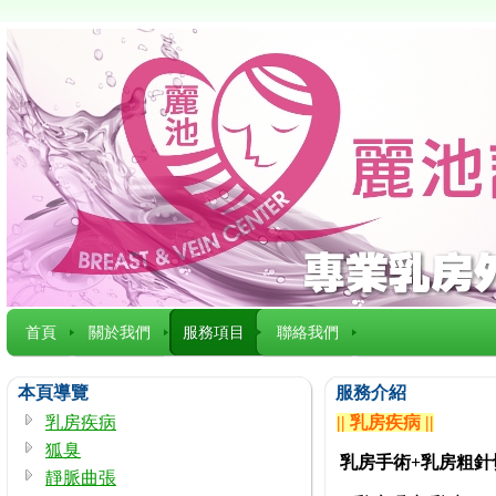
首頁
關於我們
服務項目
聯絡我們
本頁導覽
服務介紹
乳房疾病
|| 乳房疾病 ||
狐臭
乳房
手術+乳房粗針
靜脈曲張