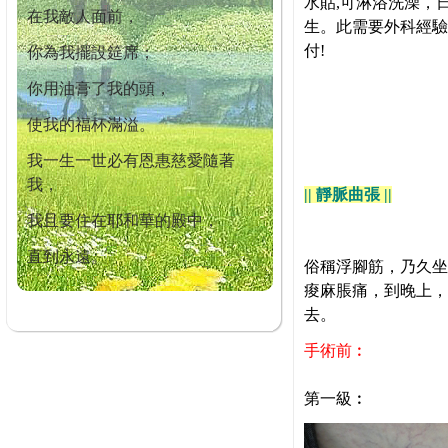
水貼,可淋浴洗澡，
在我敵人面前，
生。此需要外科經驗
付!
你為我擺設筵席；
你用油膏了我的頭，
使我的福杯滿溢。
我一生一世必有恩惠慈愛隨著
我，
|| 靜脈曲張 ||
我且要住在耶和華的殿中，
直到永遠。
俗稱浮腳筋，乃久坐
痠麻脹痛，到晚上，
去。
手術前︰
第一級︰