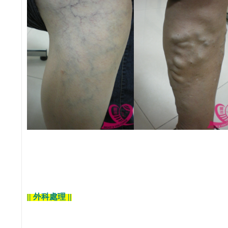
|| 外科處理 ||