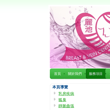
首頁
關於我們
服務項目
本頁導覽
乳房疾病
狐臭
靜脈曲張