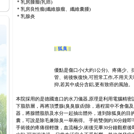
＊乳房腫瘤(乳癌)
＊乳房良性瘤(纖維腺瘤、纖維囊腫)
＊乳腺炎
|| 狐臭 ||
優點是傷口小(大約1公分)、疼痛少
管、術後恢復快,可照常工作,不用天
抑,若其中成分含鋁,更有致癌的風險。
本院採用的是德國進口的水刀儀器,原理是利用電腦精密
下脂肪層，再將頂漿腺(臭臭腺)刮除，過程當中不會傷
器，將腺體脂肪及水分一起抽出體外，達到除狐臭的目
囊，可說是除毛兼除臭一舉兩得。 手術雙側約30分鐘即
手術後的疼痛很輕微，血流極少,術後完畢30分鐘觀察