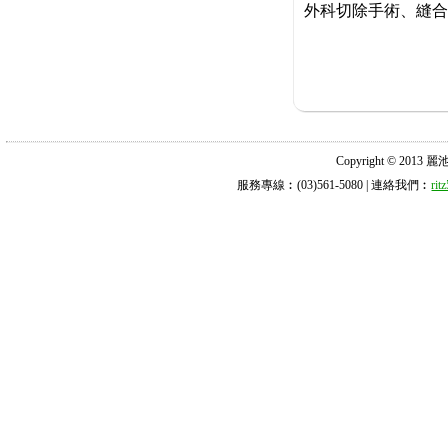
外科切除手術、縫合
Copyright © 2013 麗池診所
服務專線︰(03)561-5080 | 連絡我們︰
ri