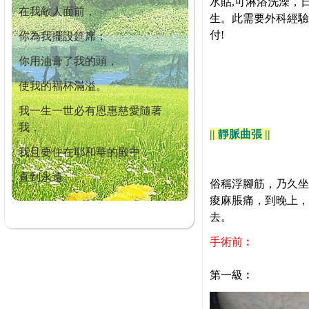
水貼,可淋浴洗澡，
在我敵人面前，
生。此需要外科經驗
付!
你為我擺設筵席；
你用油膏了我的頭，
使我的福杯滿溢。
我一生一世必有恩惠慈愛隨著
我，
|| 靜脈曲張 ||
我且要住在耶和華的殿中，
直到永遠。
俗稱浮腳筋，乃久坐
痠麻脹痛，到晚上，
去。
手術前︰
第一級︰