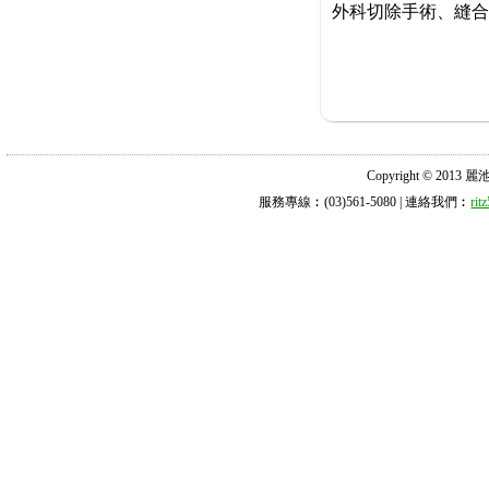
外科切除手術、縫合
Copyright © 2013 麗池診所
服務專線︰(03)561-5080 | 連絡我們︰
ri