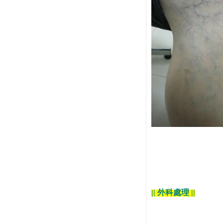
|| 外科處理 ||