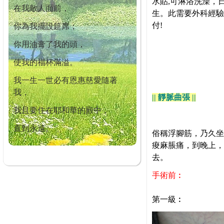
水貼,可淋浴洗澡，
在我敵人面前，
生。此需要外科經驗
付!
你為我擺設筵席；
你用油膏了我的頭，
使我的福杯滿溢。
我一生一世必有恩惠慈愛隨著
我，
|| 靜脈曲張 ||
我且要住在耶和華的殿中，
直到永遠。
俗稱浮腳筋，乃久坐
痠麻脹痛，到晚上，
去。
手術前︰
第一級︰