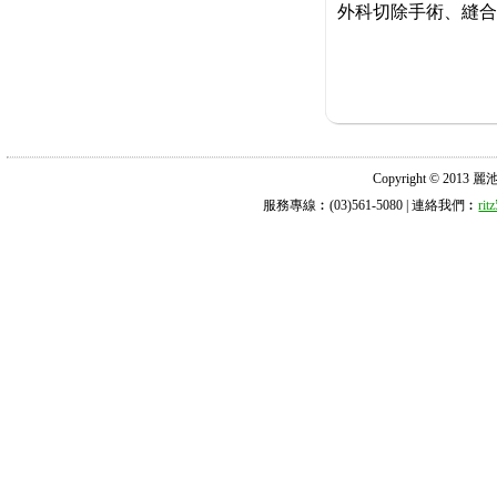
外科切除手術、縫合
Copyright © 2013 麗池診所
服務專線︰(03)561-5080 | 連絡我們︰
ri