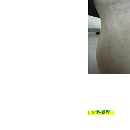
|| 外科處理 ||