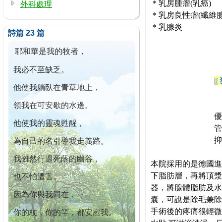
＊乳房腫瘤(乳癌)
外科處理
＊乳房良性瘤(纖維
＊乳腺炎
詩篇 23 篇
耶和華是我的牧者，
我必不至缺乏。
||
他使我躺臥在青草地上，
領我在可安歇的水邊。
優
他使我的靈魂甦醒，
管
抑
為自己的名引導我走義路。
我雖然行過死蔭的幽谷，
本院採用的是德國進
下脂肪層，再將頂漿
也不怕遭害。
器，將腺體脂肪及水
因為你與我同在，
囊，可說是除毛兼除
手術後的疼痛很輕微
你的杖，你的竿，都安慰我。