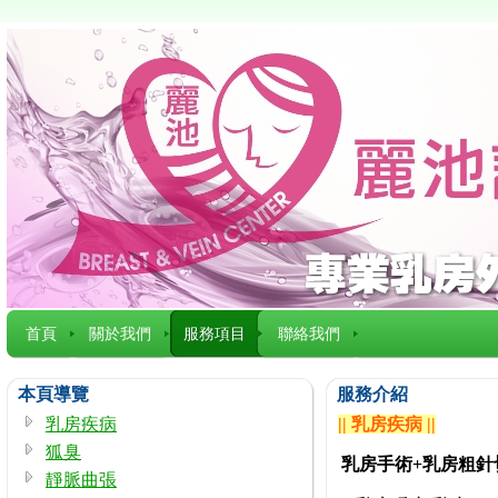
首頁
關於我們
服務項目
聯絡我們
本頁導覽
服務介紹
乳房疾病
|| 乳房疾病 ||
狐臭
乳房
手術+乳房粗針
靜脈曲張