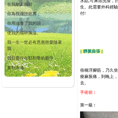
水貼,可淋浴洗澡，
在我敵人面前，
生。此需要外科經驗
付!
你為我擺設筵席；
你用油膏了我的頭，
使我的福杯滿溢。
我一生一世必有恩惠慈愛隨著
我，
|| 靜脈曲張 ||
我且要住在耶和華的殿中，
直到永遠。
俗稱浮腳筋，乃久坐
痠麻脹痛，到晚上，
去。
手術前︰
第一級︰