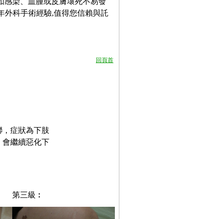
如感染、血腫或皮膚壞死不易發
年外科手術經驗,值得您信賴與託
回頁首
聯，症狀為下肢
，會繼續惡化下
第三級︰