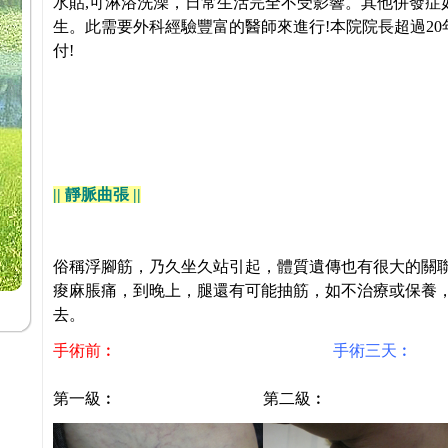
水貼,可淋浴洗澡，日常生活完全不受影響。其他併發症
生。此需要外科經驗豐富的醫師來進行!本院院長超過20
付!
|| 靜脈曲張 ||
俗稱浮腳筋，乃久坐久站引起，體質遺傳也有很大的關
痠麻脹痛，到晚上，腿還有可能抽筋，如不治療或保養
去。
手術前︰
手術三天︰
第一級︰
第二級︰