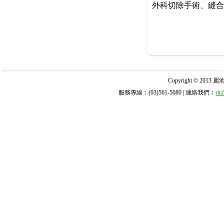
外科切除手術、縫合
Copyright © 2013 麗池診所
服務專線︰(03)561-5080 | 連絡我們︰
ri