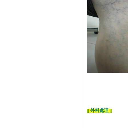
|| 外科處理 ||