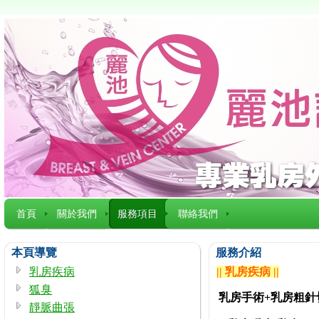
首頁
關於我們
服務項目
聯絡我們
本頁導覽
服務介紹
乳房疾病
|| 乳房疾病 ||
狐臭
乳房
手術+乳房粗針
靜脈曲張