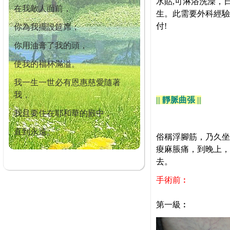
水貼,可淋浴洗澡，
在我敵人面前，
生。此需要外科經驗
付!
你為我擺設筵席；
你用油膏了我的頭，
使我的福杯滿溢。
我一生一世必有恩惠慈愛隨著
我，
|| 靜脈曲張 ||
我且要住在耶和華的殿中，
直到永遠。
俗稱浮腳筋，乃久坐
痠麻脹痛，到晚上，
去。
手術前︰
第一級︰