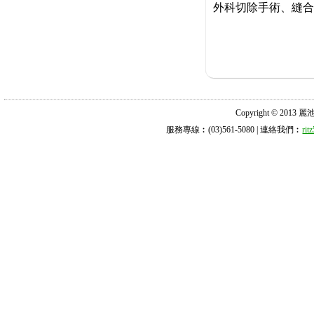
外科切除手術、縫合
Copyright © 2013 麗池診所
服務專線︰(03)561-5080 | 連絡我們︰
ri