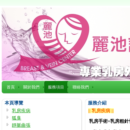
首頁
關於我們
服務項目
聯絡我們
本頁導覽
服務介紹
乳房疾病
|| 乳房疾病 ||
狐臭
乳房
手術+乳房粗針
靜脈曲張