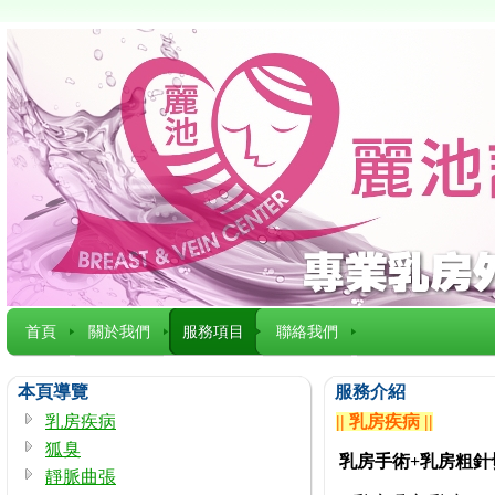
首頁
關於我們
服務項目
聯絡我們
本頁導覽
服務介紹
乳房疾病
|| 乳房疾病 ||
狐臭
乳房
手術+乳房粗針
靜脈曲張