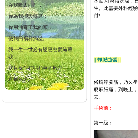
水貼,可淋浴洗澡，
在我敵人面前，
生。此需要外科經驗
付!
你為我擺設筵席；
你用油膏了我的頭，
使我的福杯滿溢。
我一生一世必有恩惠慈愛隨著
我，
|| 靜脈曲張 ||
我且要住在耶和華的殿中，
直到永遠。
俗稱浮腳筋，乃久坐
痠麻脹痛，到晚上，
去。
手術前︰
第一級︰