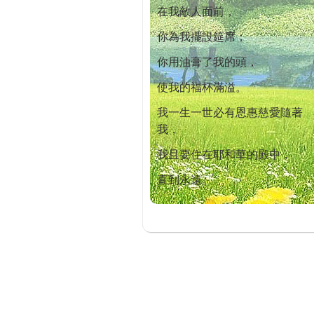
在我敵人面前，
你為我擺設筵席；
你用油膏了我的頭，
使我的福杯滿溢。
我一生一世必有恩惠慈愛隨著
我，
我且要住在耶和華的殿中，
直到永遠。