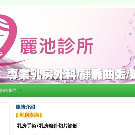
聯絡我們
服務介紹
|| 乳房疾病 ||
乳房
手術+乳房粗針切片診斷