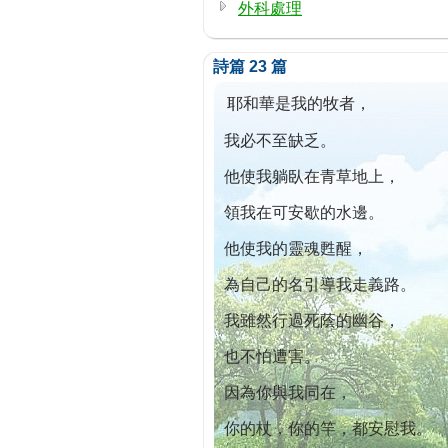
外科處理
詩篇 23 篇
耶和華是我的牧者，
我必不至缺乏。
他使我躺臥在青草地上，
領我在可安歇的水邊。
他使我的靈魂甦醒，
為自己的名引導我走義路。
我雖然行過死蔭的幽谷，
也不怕遭害。
因為你與我同在，
你的杖，你的竿，都安慰我。