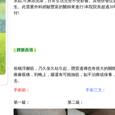
水貼,可淋浴洗澡，日常生活完全不受影響。其他併發症
生。此需要外科經驗豐富的醫師來進行!本院院長超過20
付!
|| 靜脈曲張 ||
俗稱浮腳筋，乃久坐久站引起，體質遺傳也有很大的關
痠麻脹痛，到晚上，腿還有可能抽筋，如不治療或保養
去。
手術前︰
手術三天︰
第一級︰
第二級︰