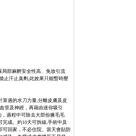
、採局部麻醉安全性高、免放引流
天噴止汗止臭劑,此效果只能暫時壓
計算過的水刀力量,分離皮膚及皮
及血管及神經，再藉由迷你吸引
的，過程中可除去大部份腋毛毛
可完成。約10天可拆線,手術中及
後即可回家，不必住院。當天會貼防