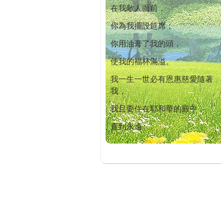
在我敵人面前，
你為我擺設筵席；
你用油膏了我的頭，
使我的福杯滿溢。
我一生一世必有恩惠慈愛隨著
我，
我且要住在耶和華的殿中，
直到永遠。