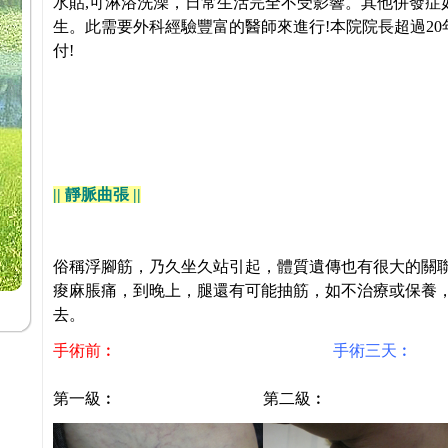
水貼,可淋浴洗澡，日常生活完全不受影響。其他併發症
生。此需要外科經驗豐富的醫師來進行!本院院長超過20
付!
|| 靜脈曲張 ||
俗稱浮腳筋，乃久坐久站引起，體質遺傳也有很大的關
痠麻脹痛，到晚上，腿還有可能抽筋，如不治療或保養
去。
手術前︰
手術三天︰
第一級︰
第二級︰