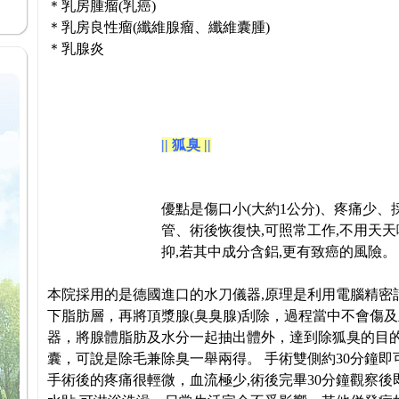
＊乳房腫瘤(乳癌)
＊乳房良性瘤(纖維腺瘤、纖維囊腫)
＊乳腺炎
|| 狐臭 ||
優點是傷口小(大約1公分)、疼痛少
管、術後恢復快,可照常工作,不用天
抑,若其中成分含鋁,更有致癌的風險。
本院採用的是德國進口的水刀儀器,原理是利用電腦精密
下脂肪層，再將頂漿腺(臭臭腺)刮除，過程當中不會傷
器，將腺體脂肪及水分一起抽出體外，達到除狐臭的目
囊，可說是除毛兼除臭一舉兩得。 手術雙側約30分鐘即
手術後的疼痛很輕微，血流極少,術後完畢30分鐘觀察