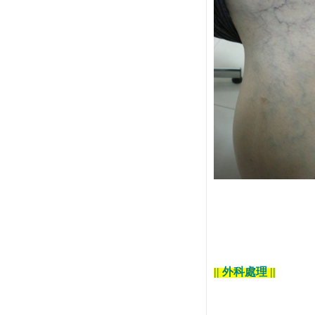
|| 外科處理 ||