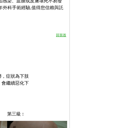
如感染、血腫或皮膚壞死不易發
年外科手術經驗,值得您信賴與託
回頁首
聯，症狀為下肢
，會繼續惡化下
第三級︰