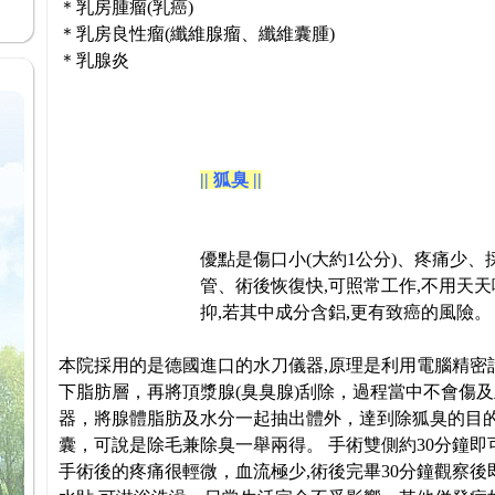
＊乳房腫瘤(乳癌)
＊乳房良性瘤(纖維腺瘤、纖維囊腫)
＊乳腺炎
|| 狐臭 ||
優點是傷口小(大約1公分)、疼痛少
管、術後恢復快,可照常工作,不用天
抑,若其中成分含鋁,更有致癌的風險。
本院採用的是德國進口的水刀儀器,原理是利用電腦精密
下脂肪層，再將頂漿腺(臭臭腺)刮除，過程當中不會傷
器，將腺體脂肪及水分一起抽出體外，達到除狐臭的目
囊，可說是除毛兼除臭一舉兩得。 手術雙側約30分鐘即
手術後的疼痛很輕微，血流極少,術後完畢30分鐘觀察