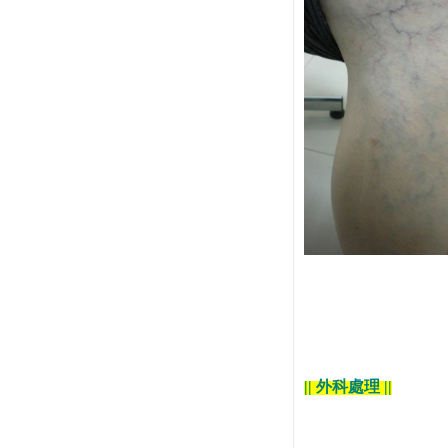
|| 外科處理 ||