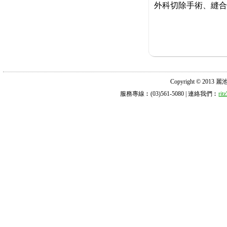
外科切除手術、縫合
Copyright © 2013 麗池診所
服務專線︰(03)561-5080 | 連絡我們︰
ri