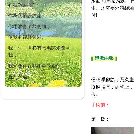
水貼,可淋浴洗澡，
在我敵人面前，
生。此需要外科經驗
付!
你為我擺設筵席；
你用油膏了我的頭，
使我的福杯滿溢。
我一生一世必有恩惠慈愛隨著
我，
|| 靜脈曲張 ||
我且要住在耶和華的殿中，
直到永遠。
俗稱浮腳筋，乃久坐
痠麻脹痛，到晚上，
去。
手術前︰
第一級︰