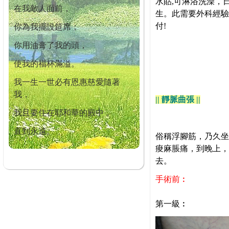
水貼,可淋浴洗澡，
在我敵人面前，
生。此需要外科經驗
付!
你為我擺設筵席；
你用油膏了我的頭，
使我的福杯滿溢。
我一生一世必有恩惠慈愛隨著
我，
|| 靜脈曲張 ||
我且要住在耶和華的殿中，
直到永遠。
俗稱浮腳筋，乃久坐
痠麻脹痛，到晚上，
去。
手術前︰
第一級︰