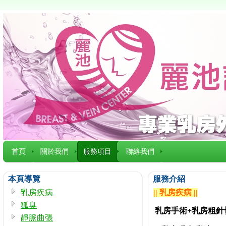
首頁
關於我們
服務項目
聯絡我們
本頁導覽
服務介紹
乳房疾病
|| 乳房疾病 ||
狐臭
乳房
手術+乳房粗針
靜脈曲張