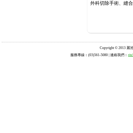
外科切除手術、縫合
Copyright © 2013 麗池診所
服務專線︰(03)561-5080 | 連絡我們︰
ri