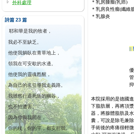
＊乳房腫瘤(乳癌)
外科處理
＊乳房良性瘤(纖維
＊乳腺炎
詩篇 23 篇
耶和華是我的牧者，
我必不至缺乏。
||
他使我躺臥在青草地上，
領我在可安歇的水邊。
優
他使我的靈魂甦醒，
管
抑
為自己的名引導我走義路。
我雖然行過死蔭的幽谷，
本院採用的是德國進
下脂肪層，再將頂漿
也不怕遭害。
器，將腺體脂肪及水
因為你與我同在，
囊，可說是除毛兼除
手術後的疼痛很輕微
你的杖，你的竿，都安慰我。