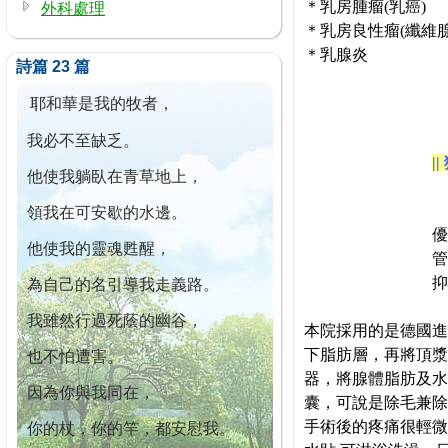
＊乳房腫瘤(乳癌)
外科處理
＊乳房良性瘤(纖維
＊乳腺炎
詩篇 23 篇
耶和華是我的牧者，
我必不至缺乏。
||
他使我躺臥在青草地上，
領我在可安歇的水邊。
優
他使我的靈魂甦醒，
管
抑
為自己的名引導我走義路。
我雖然行過死蔭的幽谷，
本院採用的是德國進
下脂肪層，再將頂漿
也不怕遭害。
器，將腺體脂肪及水
因為你與我同在，
囊，可說是除毛兼除
手術後的疼痛很輕微
你的杖，你的竿，都安慰我。