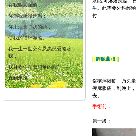
水貼,可淋浴洗澡，
在我敵人面前，
生。此需要外科經驗
付!
你為我擺設筵席；
你用油膏了我的頭，
使我的福杯滿溢。
我一生一世必有恩惠慈愛隨著
我，
|| 靜脈曲張 ||
我且要住在耶和華的殿中，
直到永遠。
俗稱浮腳筋，乃久坐
痠麻脹痛，到晚上，
去。
手術前︰
第一級︰