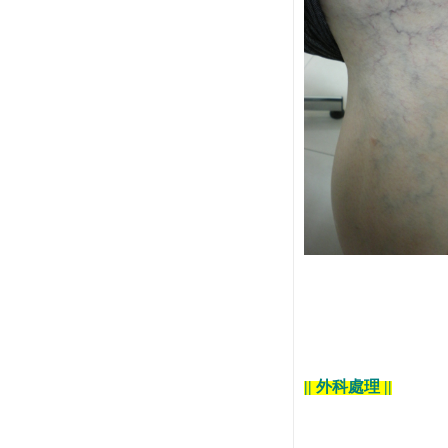
|| 外科處理 ||