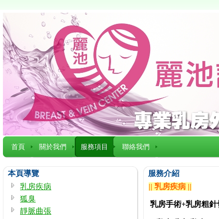
首頁
關於我們
服務項目
聯絡我們
本頁導覽
服務介紹
乳房疾病
|| 乳房疾病 ||
狐臭
乳房
手術+乳房粗針
靜脈曲張