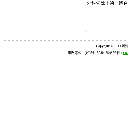
外科切除手術、縫合
Copyright © 2013 麗池診所
服務專線︰(03)561-5080 | 連絡我們︰
ri