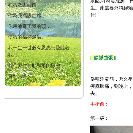
水貼,可淋浴洗澡，
在我敵人面前，
生。此需要外科經驗
付!
你為我擺設筵席；
你用油膏了我的頭，
使我的福杯滿溢。
我一生一世必有恩惠慈愛隨著
我，
|| 靜脈曲張 ||
我且要住在耶和華的殿中，
直到永遠。
俗稱浮腳筋，乃久坐
痠麻脹痛，到晚上，
去。
手術前︰
第一級︰