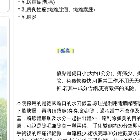
＊乳房腫瘤(乳癌)
＊乳房良性瘤(纖維腺瘤、纖維囊腫)
＊乳腺炎
|| 狐臭 ||
優點是傷口小(大約1公分)、疼痛少
管、術後恢復快,可照常工作,不用天
抑,若其中成分含鋁,更有致癌的風險。
本院採用的是德國進口的水刀儀器,原理是利用電腦精密
下脂肪層，再將頂漿腺(臭臭腺)刮除，過程當中不會傷
器，將腺體脂肪及水分一起抽出體外，達到除狐臭的目
囊，可說是除毛兼除臭一舉兩得。 手術雙側約30分鐘即
手術後的疼痛很輕微，血流極少,術後完畢30分鐘觀察