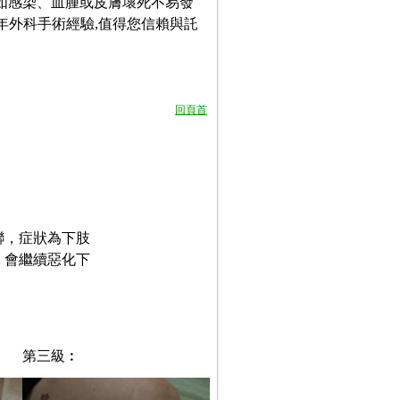
如感染、血腫或皮膚壞死不易發
年外科手術經驗,值得您信賴與託
回頁首
聯，症狀為下肢
，會繼續惡化下
第三級︰