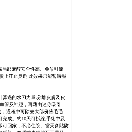
、採局部麻醉安全性高、免放引流
天噴止汗止臭劑,此效果只能暫時壓
計算過的水刀力量,分離皮膚及皮
及血管及神經，再藉由迷你吸引
的，過程中可除去大部份腋毛毛
可完成。約10天可拆線,手術中及
後即可回家，不必住院。當天會貼防