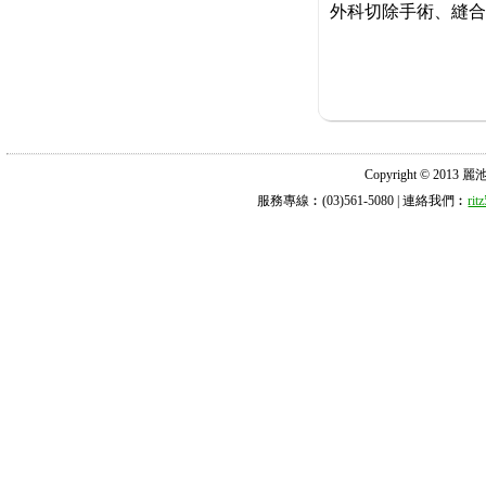
外科切除手術、縫合
Copyright © 2013 麗池診所
服務專線︰(03)561-5080 | 連絡我們︰
ri