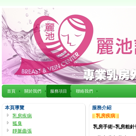
首頁
關於我們
服務項目
聯絡我們
本頁導覽
服務介紹
乳房疾病
|| 乳房疾病 ||
狐臭
乳房
手術+乳房粗針
靜脈曲張