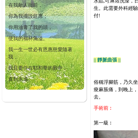
水貼,可淋浴洗澡，
在我敵人面前，
生。此需要外科經驗
付!
你為我擺設筵席；
你用油膏了我的頭，
使我的福杯滿溢。
我一生一世必有恩惠慈愛隨著
我，
|| 靜脈曲張 ||
我且要住在耶和華的殿中，
直到永遠。
俗稱浮腳筋，乃久坐
痠麻脹痛，到晚上，
去。
手術前︰
第一級︰