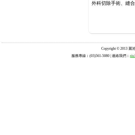
外科切除手術、縫合
Copyright © 2013 麗池診所
服務專線︰(03)561-5080 | 連絡我們︰
ri