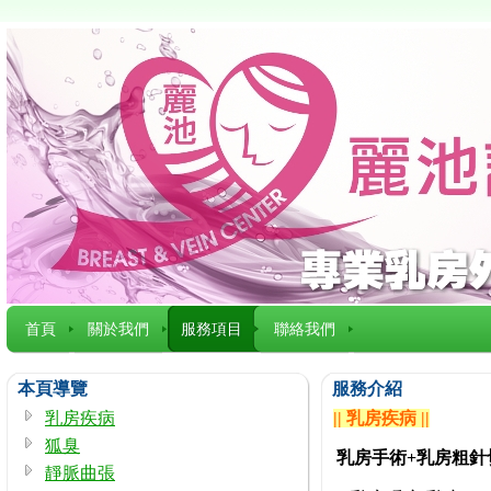
首頁
關於我們
服務項目
聯絡我們
本頁導覽
服務介紹
乳房疾病
|| 乳房疾病 ||
狐臭
乳房
手術+乳房粗針
靜脈曲張