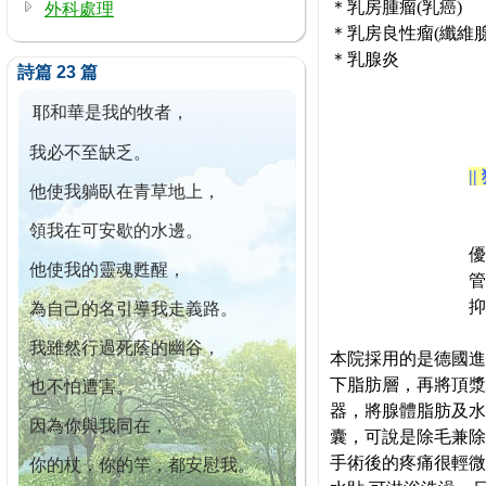
＊乳房腫瘤(乳癌)
外科處理
＊乳房良性瘤(纖維
＊乳腺炎
詩篇 23 篇
耶和華是我的牧者，
我必不至缺乏。
||
他使我躺臥在青草地上，
領我在可安歇的水邊。
優
他使我的靈魂甦醒，
管
抑
為自己的名引導我走義路。
我雖然行過死蔭的幽谷，
本院採用的是德國進
下脂肪層，再將頂漿
也不怕遭害。
器，將腺體脂肪及水
因為你與我同在，
囊，可說是除毛兼除
手術後的疼痛很輕微
你的杖，你的竿，都安慰我。