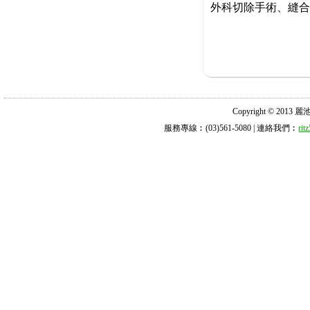
外科切除手術、縫合
Copyright © 2013 麗池診所
服務專線︰(03)561-5080 | 連絡我們︰
ri