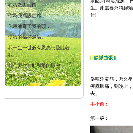
水貼,可淋浴洗澡，
在我敵人面前，
生。此需要外科經驗
付!
你為我擺設筵席；
你用油膏了我的頭，
使我的福杯滿溢。
我一生一世必有恩惠慈愛隨著
我，
|| 靜脈曲張 ||
我且要住在耶和華的殿中，
直到永遠。
俗稱浮腳筋，乃久坐
痠麻脹痛，到晚上，
去。
手術前︰
第一級︰