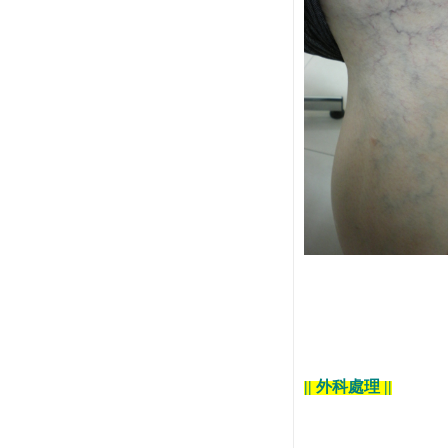
|| 外科處理 ||