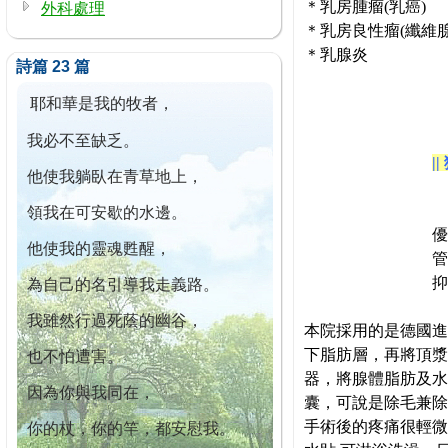
＊乳房腫瘤(乳癌)
外科處理
＊乳房良性瘤(纖維
＊乳腺炎
詩篇 23 篇
耶和華是我的牧者，
我必不至缺乏。
||
他使我躺臥在青草地上，
領我在可安歇的水邊。
優
他使我的靈魂甦醒，
管
抑
為自己的名引導我走義路。
我雖然行過死蔭的幽谷，
本院採用的是德國進
下脂肪層，再將頂漿
也不怕遭害。
器，將腺體脂肪及水
因為你與我同在，
囊，可說是除毛兼除
手術後的疼痛很輕微
你的杖，你的竿，都安慰我。