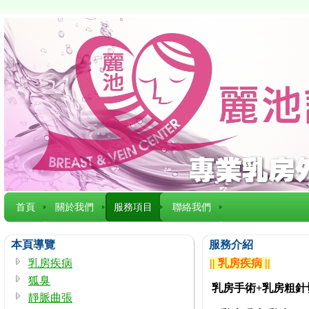
首頁
關於我們
服務項目
聯絡我們
本頁導覽
服務介紹
乳房疾病
|| 乳房疾病 ||
狐臭
乳房
手術+乳房粗針
靜脈曲張