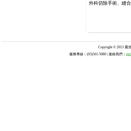
外科切除手術、縫合
Copyright © 2013 麗池診所
服務專線︰(03)561-5080 | 連絡我們︰
ri