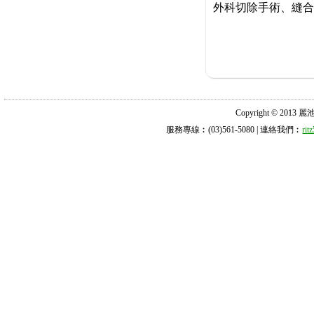
外科切除手術、縫合
Copyright © 2013 麗池診所
服務專線︰(03)561-5080 | 連絡我們︰
ri