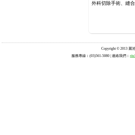
外科切除手術、縫合
Copyright © 2013 麗池診所
服務專線︰(03)561-5080 | 連絡我們︰
ri