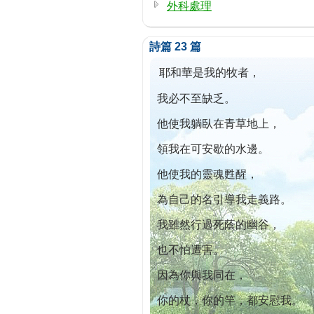
外科處理
詩篇 23 篇
耶和華是我的牧者，
我必不至缺乏。
他使我躺臥在青草地上，
領我在可安歇的水邊。
他使我的靈魂甦醒，
為自己的名引導我走義路。
我雖然行過死蔭的幽谷，
也不怕遭害。
因為你與我同在，
你的杖，你的竿，都安慰我。