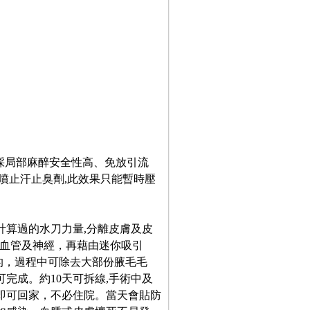
、採局部麻醉安全性高、免放引流
天噴止汗止臭劑,此效果只能暫時壓
計算過的水刀力量,分離皮膚及皮
及血管及神經，再藉由迷你吸引
的，過程中可除去大部份腋毛毛
可完成。約10天可拆線,手術中及
後即可回家，不必住院。當天會貼防